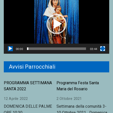
i
d
e
o
P
l
a
y
00:00
03:44
e
r
Avvisi Parrocchiali
PROGRAMMA SETTIMANA
Programma Festa Santa
SANTA 2022
Maria del Rosario
12 Aprile 2022
2 Ottobre 2021
DOMENICA DELLE PALME
Settimana della comunità 3-
ORE 10:30
10 Ottobre 2021 Domenica