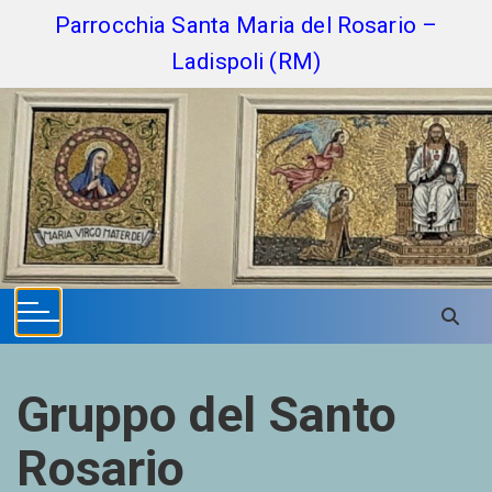
S
Parrocchia Santa Maria del Rosario –
k
Ladispoli (RM)
i
p
t
o
c
o
n
t
e
n
t
Gruppo del Santo
Rosario