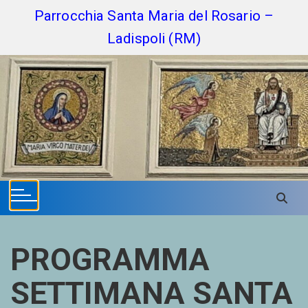
S
Parrocchia Santa Maria del Rosario –
k
Ladispoli (RM)
i
p
t
o
c
o
n
t
e
n
t
PROGRAMMA
SETTIMANA SANTA