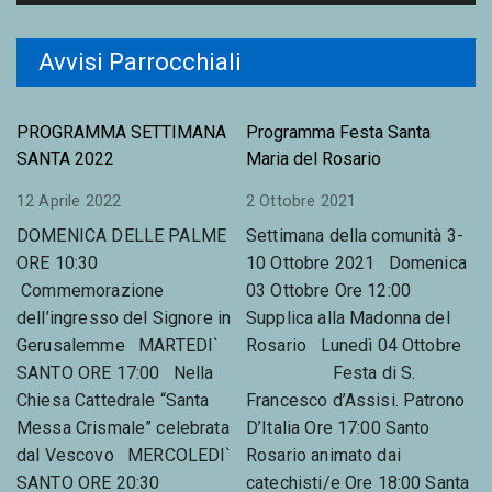
e
r
Avvisi Parrocchiali
PROGRAMMA SETTIMANA
Programma Festa Santa
SANTA 2022
Maria del Rosario
12 Aprile 2022
2 Ottobre 2021
DOMENICA DELLE PALME
Settimana della comunità 3-
ORE 10:30
10 Ottobre 2021 Domenica
Commemorazione
03 Ottobre Ore 12:00
dell’ingresso del Signore in
Supplica alla Madonna del
Gerusalemme MARTEDI`
Rosario Lunedì 04 Ottobre
SANTO ORE 17:00 Nella
Festa di S.
Chiesa Cattedrale “Santa
Francesco d’Assisi. Patrono
Messa Crismale” celebrata
D’Italia Ore 17:00 Santo
dal Vescovo MERCOLEDI`
Rosario animato dai
SANTO ORE 20:30
catechisti/e Ore 18:00 Santa