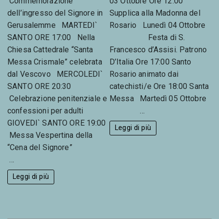
Commemorazione
03 Ottobre Ore 12:00
dell’ingresso del Signore in
Supplica alla Madonna del
Gerusalemme MARTEDI`
Rosario Lunedì 04 Ottobre
SANTO ORE 17:00 Nella
Festa di S.
Chiesa Cattedrale “Santa
Francesco d’Assisi. Patrono
Messa Crismale” celebrata
D’Italia Ore 17:00 Santo
dal Vescovo MERCOLEDI`
Rosario animato dai
SANTO ORE 20:30
catechisti/e Ore 18:00 Santa
Celebrazione penitenziale e
Messa Martedì 05 Ottobre
confessioni per adulti
…
GIOVEDI` SANTO ORE 19:00
Leggi di più
Messa Vespertina della
“Cena del Signore”
…
Leggi di più