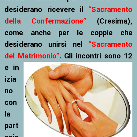
desiderano ricevere il
“Sacramento
della Confermazione”
(Cresima),
come anche per le coppie che
desiderano unirsi nel
“Sacramento
del Matrimonio”
. Gli incontri sono 12
e in
izia
no
con
la
part