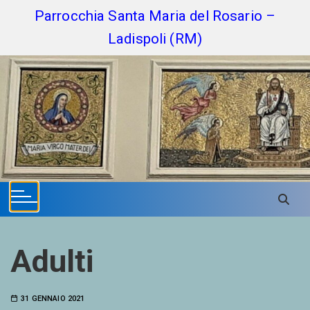
S
Parrocchia Santa Maria del Rosario –
k
Ladispoli (RM)
i
p
t
o
c
o
n
t
e
n
t
Adulti
31 GENNAIO 2021