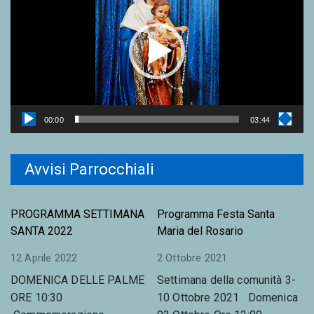
d
e
o
P
l
a
y
00:00
03:44
e
r
Avvisi Parrocchiali
PROGRAMMA SETTIMANA
Programma Festa Santa
SANTA 2022
Maria del Rosario
12 Aprile 2022
2 Ottobre 2021
DOMENICA DELLE PALME
Settimana della comunità 3-
ORE 10:30
10 Ottobre 2021 Domenica