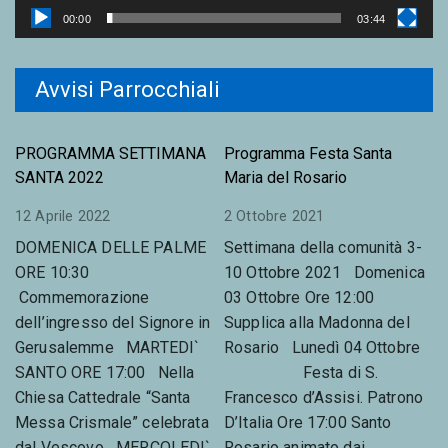
y
00:00
03:44
e
r
Avvisi Parrocchiali
PROGRAMMA SETTIMANA
Programma Festa Santa
SANTA 2022
Maria del Rosario
12 Aprile 2022
2 Ottobre 2021
DOMENICA DELLE PALME
Settimana della comunità 3-
ORE 10:30
10 Ottobre 2021 Domenica
Commemorazione
03 Ottobre Ore 12:00
dell’ingresso del Signore in
Supplica alla Madonna del
Gerusalemme MARTEDI`
Rosario Lunedì 04 Ottobre
SANTO ORE 17:00 Nella
Festa di S.
Chiesa Cattedrale “Santa
Francesco d’Assisi. Patrono
Messa Crismale” celebrata
D’Italia Ore 17:00 Santo
dal Vescovo MERCOLEDI`
Rosario animato dai