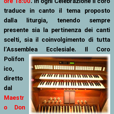
ore 18:00
. In ogni Celebrazione
il coro
traduce in canto il tema proposto
dalla liturgia, tenendo sempre
presente sia la
pertinenza
dei canti
scelti, sia il coinvolgimento di tutta
l’Assemblea
Ecclesiale. Il Coro
Polifon
ico,
diretto
dal
Maestr
o Don