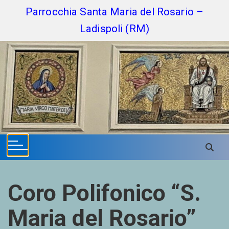
S
Parrocchia Santa Maria del Rosario –
k
Ladispoli (RM)
i
p
t
o
c
o
n
t
e
n
t
Coro Polifonico “S.
Maria del Rosario”